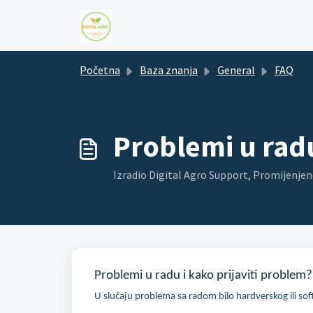
Preskoči na glavni sadržaj
Početna
Baza znanja
General
FAQ
Problemi u radu
Izradio Digital Agro Support, Promijenjen
Problemi u radu i kako prijaviti problem?
U slučaju problema sa radom bilo hardverskog ili soft