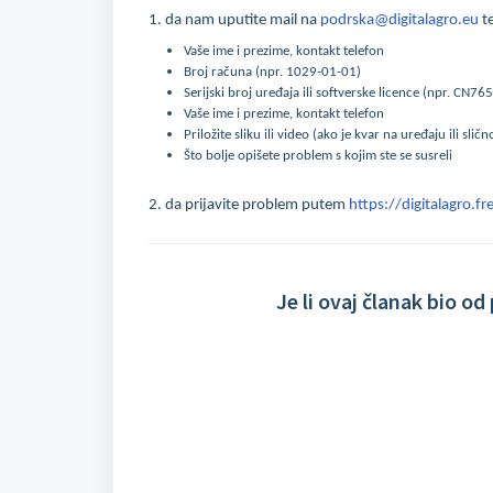
1. da nam uputite mail na
podrska@digitalagro.eu
te
Vaše ime i prezime, kontakt telefon
Broj računa (npr. 1029-01-01)
Serijski broj uređaja ili softverske licence (npr. CN765
Vaše ime i prezime, kontakt telefon
Priložite sliku ili video (ako je kvar na uređaju ili sličn
Što bolje opišete problem s kojim ste se susreli
2. da prijavite problem putem
https://digitalagro.
Je li ovaj članak bio o