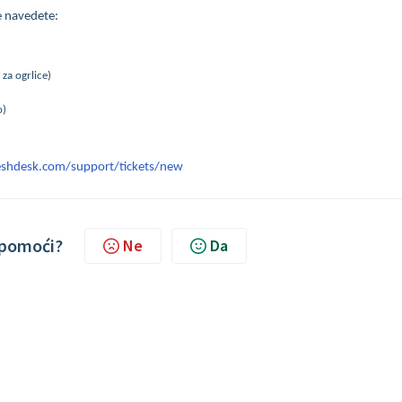
 navedete:
 za ogrlice)
o)
freshdesk.com/support/tickets/new
d pomoći?
Ne
Da