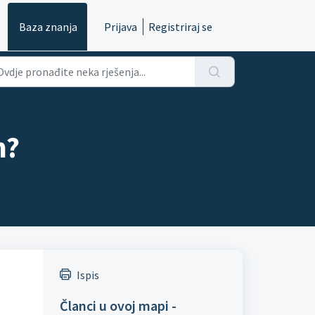
Baza znanja
Prijava
Registriraj se
m?
Ispis
Članci u ovoj mapi -